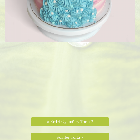
« Erdei Gyümölcs Torta 2
Somlói Torta »