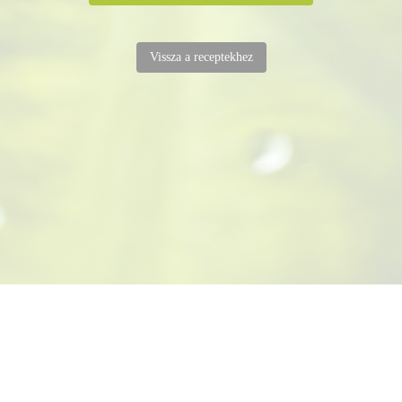
Vissza a receptekhez
FŐOLDAL
EGÉSZSÉGRŐL TUDOMÁNYOSAN
RECEPTSAROK
LEXIKON
CSATLAKOZZ!
ELÉRHETŐSÉG