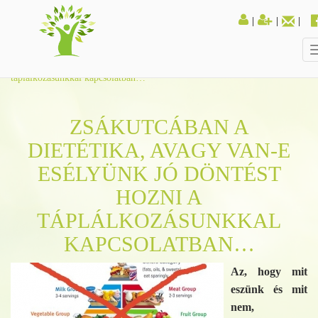
|
|
|
Kezdőlap
Cikkek
Zsákutcában a dietétika, avagy van-e esélyünk jó döntést hozni a
táplálkozásunkkal kapcsolatban…
ZSÁKUTCÁBAN A
DIETÉTIKA, AVAGY VAN-E
ESÉLYÜNK JÓ DÖNTÉST
HOZNI A
TÁPLÁLKOZÁSUNKKAL
KAPCSOLATBAN…
Az, hogy mit
eszünk és mit
nem,