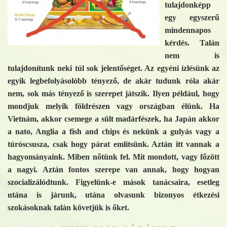
tulajdonképp
egy egyszerű
mindennapos
kérdés. Talán
nem is
tulajdonítunk neki túl sok jelentőséget. Az egyéni ízlésünk az
egyik legbefolyásolóbb tényező, de akár tudunk róla akár
nem, sok más tényező is szerepet játszik. Ilyen például, hogy
mondjuk melyik földrészen vagy országban élünk. Ha
Vietnám, akkor csemege a sült madárfészek, ha Japán akkor
a nato, Anglia a fish and chips és nekünk a gulyás vagy a
túróscsusza, csak hogy párat említsünk. Aztán itt vannak a
hagyományaink. Miben nőtünk fel. Mit mondott, vagy főzött
a nagyi. Aztán fontos szerepe van annak, hogy hogyan
szocializálódtunk. Figyelünk-e mások tanácsaira, esetleg
utána is járunk, utána olvasunk bizonyos étkezési
szokásoknak talán követjük is őket.